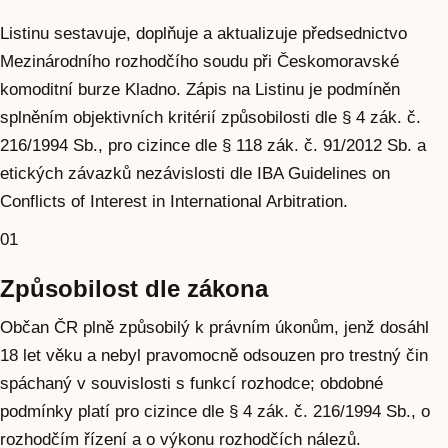
Listinu sestavuje, doplňuje a aktualizuje předsednictvo
Mezinárodního rozhodčího soudu při Českomoravské
komoditní burze Kladno. Zápis na Listinu je podmíněn
splněním objektivních kritérií způsobilosti dle § 4 zák. č.
216/1994 Sb., pro cizince dle § 118 zák. č. 91/2012 Sb. a
etických závazků nezávislosti dle IBA Guidelines on
Conflicts of Interest in International Arbitration.
01
Způsobilost dle zákona
Občan ČR plně způsobilý k právním úkonům, jenž dosáhl
18 let věku a nebyl pravomocně odsouzen pro trestný čin
spáchaný v souvislosti s funkcí rozhodce; obdobné
podmínky platí pro cizince dle § 4 zák. č. 216/1994 Sb., o
rozhodčím řízení a o výkonu rozhodčích nálezů.