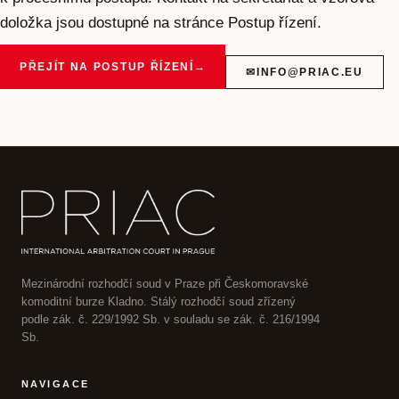
doložka jsou dostupné na stránce Postup řízení.
PŘEJÍT NA POSTUP ŘÍZENÍ
→
✉
INFO@PRIAC.EU
Mezinárodní rozhodčí soud v Praze při Českomoravské
komoditní burze Kladno. Stálý rozhodčí soud zřízený
podle zák. č. 229/1992 Sb. v souladu se zák. č. 216/1994
Sb.
NAVIGACE