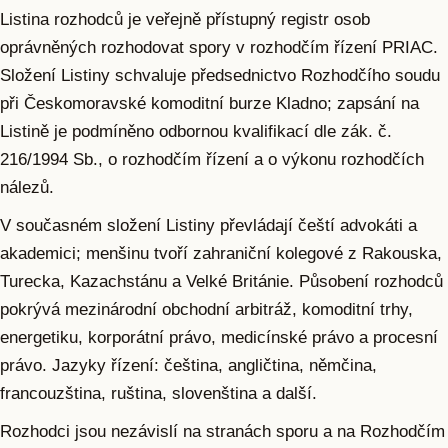
Listina rozhodců je veřejně přístupný registr osob
oprávněných rozhodovat spory v rozhodčím řízení PRIAC.
Složení Listiny schvaluje předsednictvo Rozhodčího soudu
při Českomoravské komoditní burze Kladno; zapsání na
Listině je podmíněno odbornou kvalifikací dle zák. č.
216/1994 Sb., o rozhodčím řízení a o výkonu rozhodčích
nálezů.
V současném složení Listiny převládají čeští advokáti a
akademici; menšinu tvoří zahraniční kolegové z Rakouska,
Turecka, Kazachstánu a Velké Británie. Působení rozhodců
pokrývá mezinárodní obchodní arbitráž, komoditní trhy,
energetiku, korporátní právo, medicínské právo a procesní
právo. Jazyky řízení: čeština, angličtina, němčina,
francouzština, ruština, slovenština a další.
Rozhodci jsou nezávislí na stranách sporu a na Rozhodčím