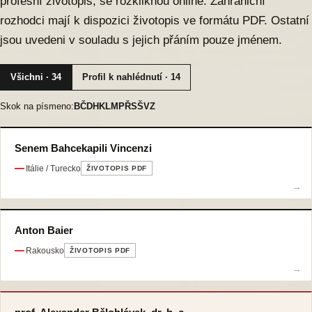
profesní životopis, se rozkliknou online. Zahraniční
rozhodci mají k dispozici životopis ve formátu PDF. Ostatní
jsou uvedeni v souladu s jejich přáním pouze jménem.
Všichni · 34
Profil k nahlédnutí · 14
Skok na písmeno:
B
Č
D
H
K
L
M
P
Ř
S
Š
V
Z
Senem Bahcekapili Vincenzi
Itálie / Turecko
ŽIVOTOPIS PDF
Anton Baier
Rakousko
ŽIVOTOPIS PDF