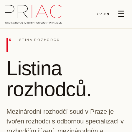
☰
CZ
·
EN
05
LISTINA ROZHODCŮ
Listina
rozhodců.
Mezinárodní rozhodčí soud v Praze je
tvořen rozhodci s odbornou specializací v
rozhodčím řízení, mezinárodním a